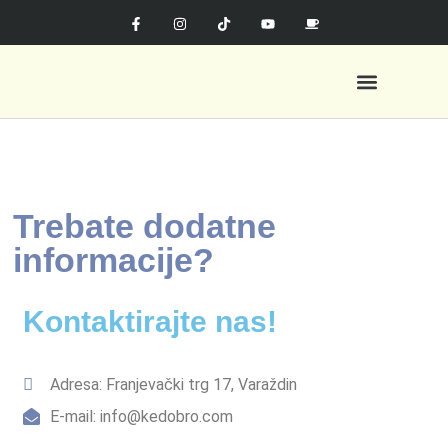
KeDobro kutak
Orff muzička pedagogija
Trebate dodatne
informacije?
Kontaktirajte nas!
Adresa: Franjevački trg 17, Varaždin
E-mail: info@kedobro.com