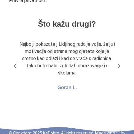
Pravila privatnosti
Što kažu drugi?
Najbolji pokazatelj Lidijinog rada je volja, želja i
Li
motivacija od strane mog djeteta koje je
pr
sretno kad odlazi i kad se vraća s radionica.
Tako bi trebalo izgledati obrazovanje i u
školama.
Goran L.
© Copyright 2025 KeDobro. All right reserved. Made with ♡ by