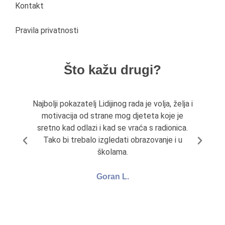
Kontakt
Pravila privatnosti
Što kažu drugi?
Najbolji pokazatelj Lidijinog rada je volja, želja i
Li
motivacija od strane mog djeteta koje je
pr
sretno kad odlazi i kad se vraća s radionica.
Tako bi trebalo izgledati obrazovanje i u
školama.
Goran L.