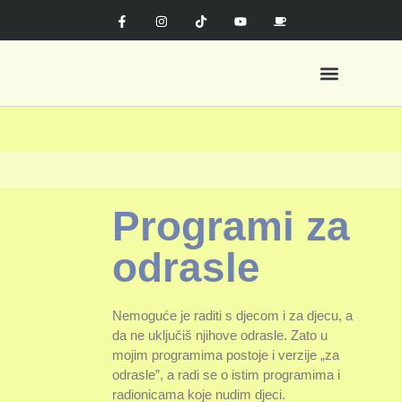
KeDobro kutak
Orff muzička pedagogija
Programi za
odrasle
Nemoguće je raditi s djecom i za djecu, a
da ne uključiš njihove odrasle. Zato u
mojim programima postoje i verzije „za
odrasle”, a radi se o istim programima i
radionicama koje nudim djeci.